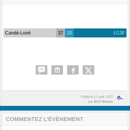
Candé-Loiré
37
20
U13F
Publié le
17 sept. 2022
par
BCV Vernois
COMMENTEZ L’ÉVÈNEMENT