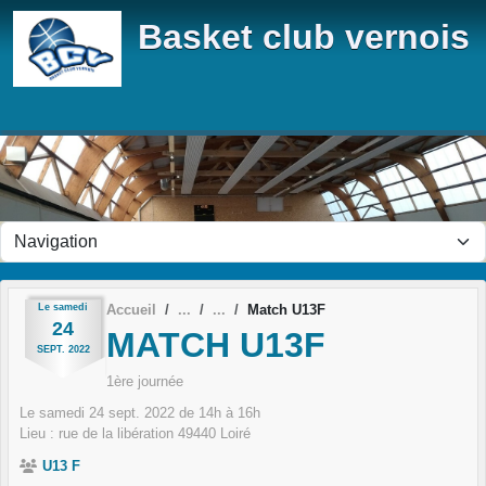
Panneau de gestion des cookies
Basket club vernois
Le
samedi
Accueil
Match U13F
24
MATCH U13F
SEPT.
2022
1ère journée
Le
samedi
24
sept.
2022
de 14h à 16h
Lieu :
rue de la libération
49440
Loiré
U13 F