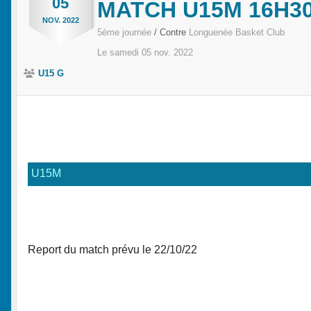
05
MATCH U15M 16H3
NOV.
2022
5ème journée
/ Contre
Longuenée Basket Club
Le
samedi
05
nov.
2022
U15 G
U15M
Report du match prévu le 22/10/22