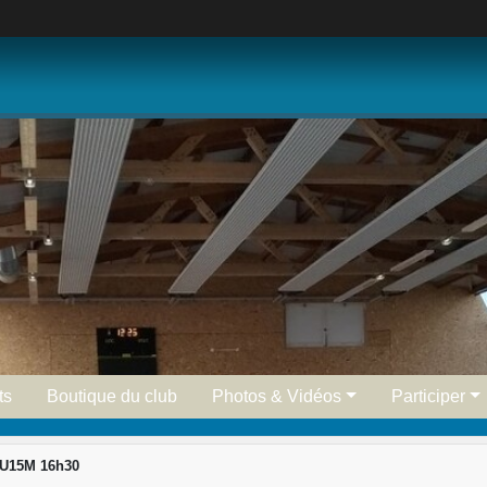
ts
Boutique du club
Photos & Vidéos
Participer
 U15M 16h30