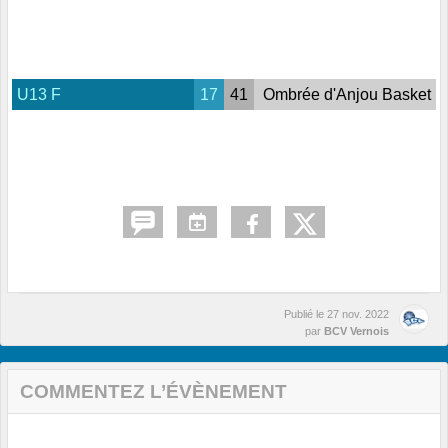
U13 F
17
41
Ombrée d'Anjou Basket
Publié le
27 nov. 2022
par
BCV Vernois
COMMENTEZ L’ÉVÈNEMENT