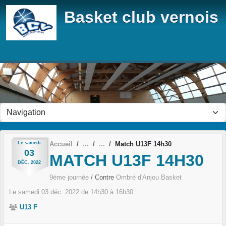
Panneau de gestion des cookies
Basket club vernois
Le
samedi
Accueil
Match U13F 14h30
03
MATCH U13F 14H30
DÉC.
2022
9ème journée
/ Contre
Ombré d'Anjou Basket
Le
samedi
03
déc.
2022
de 14h30 à 16h30
U13 F