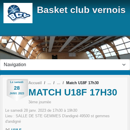
Panneau de gestion des cookies
Basket club vernois
Le
samedi
Accueil
Match U18F 17h30
28
MATCH U18F 17H30
JANV.
2023
3ème journée
Le
samedi
28
janv.
2023
de 17h30 à 19h30
Lieu :
SALLE DE STE GEMMES D'andigné
49500
st gemmes
d'andigné