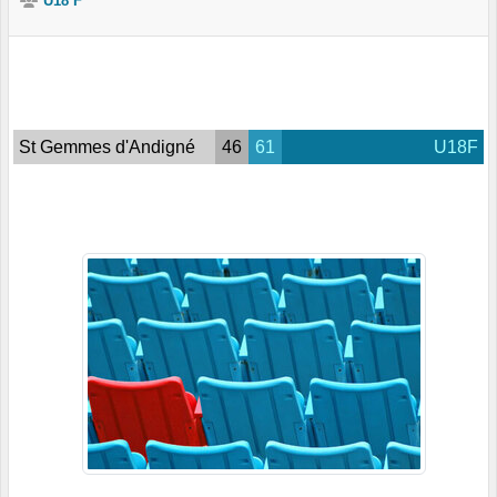
U18 F
St Gemmes d'Andigné
46
61
U18F