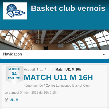
Panneau de gestion des cookies
Basket club vernois
Le
samedi
Accueil
Match U11 M 16h
04
MATCH U11 M 16H
FÉVR.
2023
4ème journée
/ Contre
Longuenée Basket Club
Le
samedi
04
févr.
2023
de 16h à 18h
U11 M