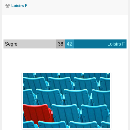
Loisirs F
Segré
38
42
Loisirs F