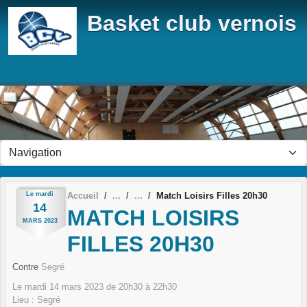
Panneau de gestion des cookies
Basket club vernois
Le
mardi
Accueil
Match Loisirs Filles 20h30
14
MATCH LOISIRS
MARS
2023
FILLES 20H30
Contre
Segré
Le
mardi
14
mars
2023
de 20h30 à 22h30
Lieu :
Segré